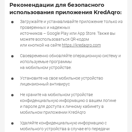
Рекомендации для безопасного
использования приложения KredAqro:
Рекомендации для безопасного использо
Загружайте и устанавливайте приложение только из
проверенных и надежных
источников – Google Play или App Store. Также вы
можете воспользоваться QR-кодом
или кнопкой на сайте
https://kredaqro.com
Своевременно обновляйте операционную систему и
используемые программы
на мобильном устройстве.
Установите на свое мобильное устройство
лицензионный антивирус
Не храните на мобильном устройстве
конфиденциальную информацию о вашем логине
и пароле для доступа к личному кабинету в
мобильном приложении KredAqro
Удаляйте конфиденциальную информацию с
мобильного устройства в случае его передачи