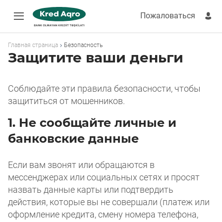
Пожаловаться
Быстрый кредит
Кредитный калькулятор
Главная страница
Безопасность
Получить деньги в долг
Защитите ваши деньги
Онлайн-кредит
Оплатить кредит
Кредит без банка
Соблюдайте эти правила безопасности, чтобы
Кредит безработным
защититься от мошенников.
Кредитные продукты
1. Не сообщайте личные и
Пожаловаться
банковские данные
Если вам звонят или обращаются в
мессенджерах или социальных сетях и просят
назвать данные карты или подтвердить
действия, которые вы не совершали (платеж или
оформление кредита, смену номера телефона,