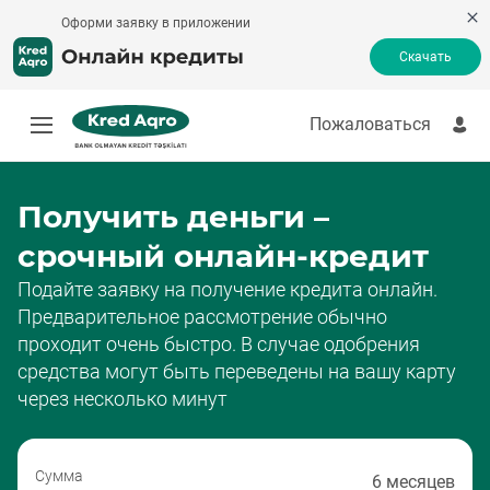
Оформи заявку в приложении
Скачать
Пожаловаться
Быстрый кредит
Кредитный калькулятор
Получить деньги в долг
Получить деньги –
Онлайн-кредит
срочный онлайн-кредит
Оплатить кредит
Кредит без банка
Подайте заявку на получение кредита онлайн.
Кредит безработным
Предварительное рассмотрение обычно
Кредитные продукты
проходит очень быстро. В случае одобрения
Пожаловаться
средства могут быть переведены на вашу карту
через несколько минут
Сумма
6 месяцев