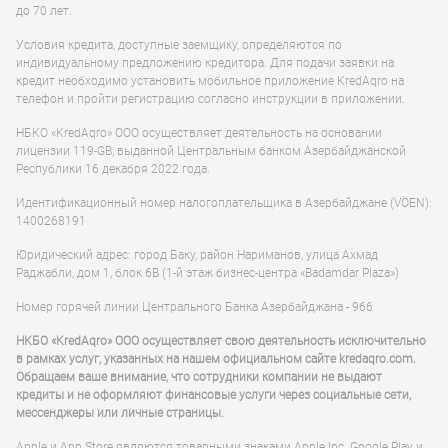
до 70 лет.
Условия кредита, доступные заемщику, определяются по
индивидуальному предложению кредитора. Для подачи заявки на
кредит необходимо установить мобильное приложение KredAqro на
телефон и пройти регистрацию согласно инструкции в приложении.
НБКО «KredAqro» ООО осуществляет деятельность на основании
лицензии 119-GB, выданной Центральным банком Азербайджанской
Республики 16 декабря 2022 года.
Идентификационный номер налогоплательщика в Азербайджане (VÖEN):
1400268191
Юридический адрес: город Баку, район Нариманов, улица Ахмад
Раджабли, дом 1, блок 6B (1-й этаж бизнес-центра «Badamdar Plaza»)
Номер горячей линии Центрального Банка Азербайджана - 966
НКБО «KredAqro» ООО осуществляет свою деятельность исключительно
в рамках услуг, указанных на нашем официальном сайте kredaqro.com.
Обращаем ваше внимание, что сотрудники компании не выдают
кредиты и не оформляют финансовые услуги через социальные сети,
мессенджеры или личные страницы.
Apple и App Store являются товарными знаками Apple Inc. Google Play и