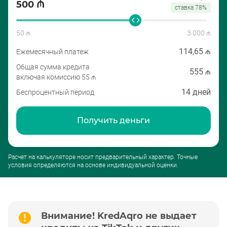
500 ₼
ставка 78%
50 ₼
3 000 ₼
114,65 ₼
Ежемесячный платеж
Общая сумма кредита
555 ₼
включая комиссию 55 ₼
14 дней
Беспроцентный период
Получить деньги
Расчет на калькуляторе носит предварительный характер. Точные
условия определяются на основе индивидуальной оценки.
Внимание! KredAqro не выдает