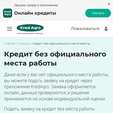
Оформи заявку в приложении
Скачать
Пожаловаться
Быстрый кредит
Кредитный калькулятор
Главная страница
Кредит без официального места работы
Получить деньги в долг
Кредит без официального
Онлайн-кредит
Оплатить кредит
места работы
Кредит без банка
Кредит безработным
Даже если у вас нет официального места работы,
Кредитные продукты
вы можете подать заявку на кредит через
Пожаловаться
приложение KredAqro. Заявка оформляется
онлайн, данные проверяются, и решение
принимается на основе индивидуальной оценки.
Подать заявку на кредит без места работы