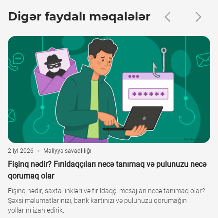
Digər faydalı məqalələr
2 iyl 2026
Maliyyə savadlılığı
Fişinq nədir? Fırıldaqçıları necə tanımaq və pulunuzu necə
qorumaq olar
Fişinq nədir, saxta linkləri və fırıldaqçı mesajları necə tanımaq olar?
Şəxsi məlumatlarınızı, bank kartınızı və pulunuzu qorumağın
yollarını izah edirik.