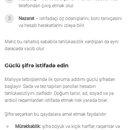
telefondan çıxış etmək olur.
3
Nəzarət
– istifadəçi öz ödənişlərini, borc tarixçəsini
və hesab hərəkətlərini izləyə bilir.
Məhz bu rahatlıq səbəbilə təhlükəsizlik vərdişləri də eyni
dərəcədə vacib olur.
Güclü şifrə istifadə edin
Maliyyə tətbiqlərində ilk qoruma addımı güclü şifrədən
başlayır. Sadə və tez tapılan parollar hesabın
təhlükəsizliyini zəiflədir. Doğum tarixi, ad, soyad və ya
ardıcıl rəqəmlərdən istifadə etmək risk yarada bilər.
Şifrə seçərkən bu qaydalara əməl etmək faydalıdır:
Mürəkkəblik:
şifrə böyük və kiçik hərflər, rəqəmlər və