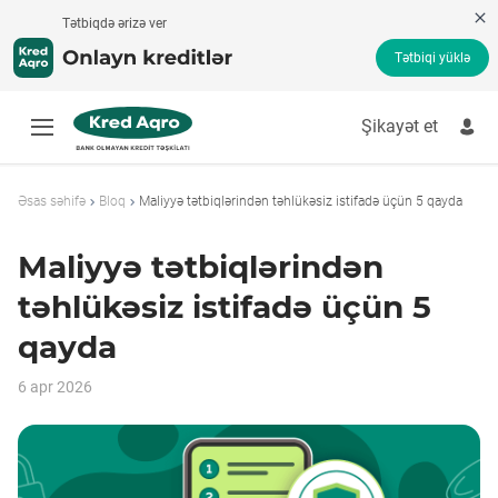
Tətbiqdə ərizə ver
Tətbiqi yüklə
Şikayət et
Tez kredit
Borc pul
Əsas səhifə
Bloq
Maliyyə tətbiqlərindən təhlükəsiz istifadə üçün 5 qayda
Kredit kalkulyatoru
Onlayn kredit
Maliyyə tətbiqlərindən
Kredit ödənişi
Banksız kredit
təhlükəsiz istifadə üçün 5
İşsizlərə kredit
qayda
Kredit məhsulları
Şikayət et
6 apr 2026