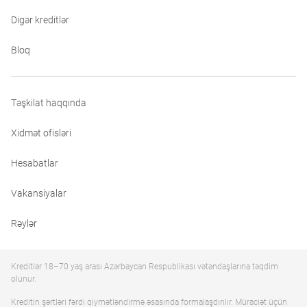
Digər kreditlər
Bloq
Təşkilat haqqında
Xidmət ofisləri
Hesabatlar
Vakansiyalar
Rəylər
Kreditlər 18–70 yaş arası Azərbaycan Respublikası vətəndaşlarına təqdim
olunur.
Kreditin şərtləri fərdi qiymətləndirmə əsasında formalaşdırılır. Müraciət üçün