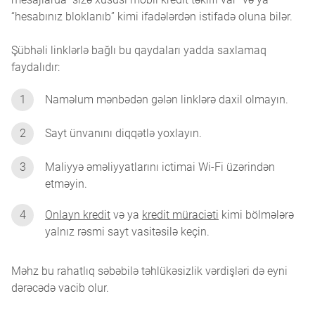
“hesabınız bloklanıb” kimi ifadələrdən istifadə oluna bilər.
Şübhəli linklərlə bağlı bu qaydaları yadda saxlamaq
faydalıdır:
1
Naməlum mənbədən gələn linklərə daxil olmayın.
2
Sayt ünvanını diqqətlə yoxlayın.
3
Maliyyə əməliyyatlarını ictimai Wi-Fi üzərindən
etməyin.
4
Onlayn kredit
və ya
kredit müraciəti
kimi bölmələrə
yalnız rəsmi sayt vasitəsilə keçin.
Məhz bu rahatlıq səbəbilə təhlükəsizlik vərdişləri də eyni
dərəcədə vacib olur.