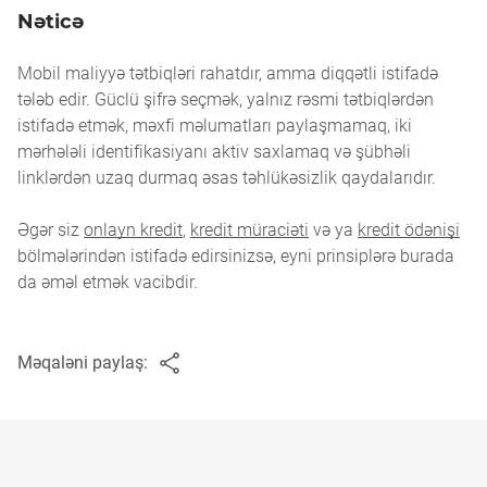
Nəticə
Mobil maliyyə tətbiqləri rahatdır, amma diqqətli istifadə
tələb edir. Güclü şifrə seçmək, yalnız rəsmi tətbiqlərdən
istifadə etmək, məxfi məlumatları paylaşmamaq, iki
mərhələli identifikasiyanı aktiv saxlamaq və şübhəli
linklərdən uzaq durmaq əsas təhlükəsizlik qaydalarıdır.
Əgər siz
onlayn kredit
,
kredit müraciəti
və ya
kredit ödənişi
bölmələrindən istifadə edirsinizsə, eyni prinsiplərə burada
da əməl etmək vacibdir.
Məqaləni paylaş: