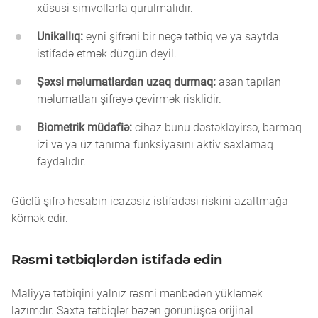
xüsusi simvollarla qurulmalıdır.
Unikallıq:
eyni şifrəni bir neçə tətbiq və ya saytda
istifadə etmək düzgün deyil.
Şəxsi məlumatlardan uzaq durmaq:
asan tapılan
məlumatları şifrəyə çevirmək risklidir.
Biometrik müdafiə:
cihaz bunu dəstəkləyirsə, barmaq
izi və ya üz tanıma funksiyasını aktiv saxlamaq
faydalıdır.
Güclü şifrə hesabın icazəsiz istifadəsi riskini azaltmağa
kömək edir.
Rəsmi tətbiqlərdən istifadə edin
Maliyyə tətbiqini yalnız rəsmi mənbədən yükləmək
lazımdır. Saxta tətbiqlər bəzən görünüşcə orijinal