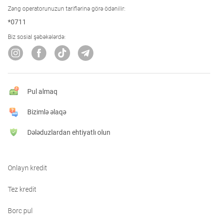
Zəng operatorunuzun tariflərinə görə ödənilir:
*0711
Biz sosial şəbəkələrdə:
Pul almaq
Bizimlə əlaqə
Dələduzlardan ehtiyatlı olun
Onlayn kredit
Tez kredit
Borc pul