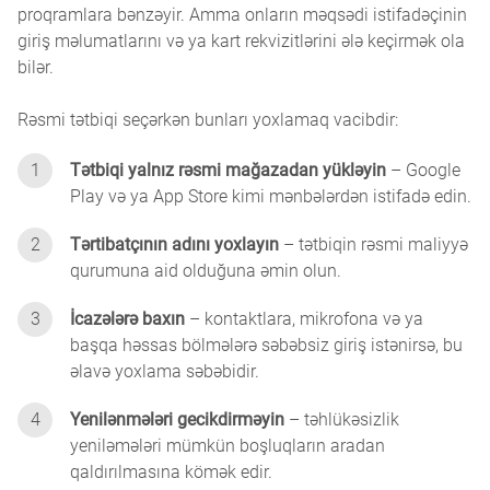
proqramlara bənzəyir. Amma onların məqsədi istifadəçinin
giriş məlumatlarını və ya kart rekvizitlərini ələ keçirmək ola
bilər.
Rəsmi tətbiqi seçərkən bunları yoxlamaq vacibdir:
1
Tətbiqi yalnız rəsmi mağazadan yükləyin
– Google
Play və ya App Store kimi mənbələrdən istifadə edin.
2
Tərtibatçının adını yoxlayın
– tətbiqin rəsmi maliyyə
qurumuna aid olduğuna əmin olun.
3
İcazələrə baxın
– kontaktlara, mikrofona və ya
başqa həssas bölmələrə səbəbsiz giriş istənirsə, bu
əlavə yoxlama səbəbidir.
4
Yenilənmələri gecikdirməyin
– təhlükəsizlik
yeniləmələri mümkün boşluqların aradan
qaldırılmasına kömək edir.