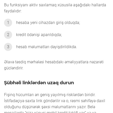
Bu funksiyanı aktiv saxlamaq xüsusilə aşağıdakı hallarda
faydalıdır:
1
hesaba yeni cihazdan giriş olduqda;
2
kredit ödənişi aparıldıqda;
3
hesab məlumatları dəyişdirildikdə.
Əlavə təsdiq mərhələsi hesabdakı əməliyyatlara nəzarəti
gücləndirir.
Şübhəli linklərdən uzaq durun
Fişinq hücumları ən geniş yayılmış risklərdən biridir.
İstifadəçiyə saxta link göndərilir və o, rəsmi səhifəyə daxil
olduğunu düşünərək şəxsi məlumatlarını yazır. Belə
mesajlarda “sizə xüsusi mobil kredit təklifi var” və ya