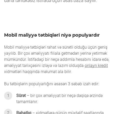
daha təhlükəsiz istifadə üçün əsas baza sayılır.
Mobil maliyyə tətbiqləri niyə populyardır
Mobil maliyyə tətbiqləri rahat və sürətli olduğu üçün geniş
yayılıb. Bir çox əməliyyatı filiala getmədən yerinə yetirmək
mümkündür. İstifadəçi bir neçə addımla hesabını idarə edə,
əməliyyat tarixçəsini izləyə və lazım olduqda
onlayn kredit
xidmətləri haqqında məlumat ala bilir.
Bu tətbiqlərin populyarlığını əsasən 3 səbəb izah edir:
1
Sürət
– bir çox əməliyyat bir neçə dəqiqə ərzində
tamamlanır.
2
Rahatlıq
– xidmətlərə günün müxtəlif saatlarında