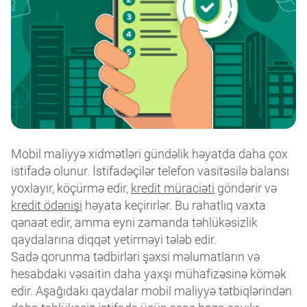
Mobil maliyyə xidmətləri gündəlik həyatda daha çox
istifadə olunur. İstifadəçilər telefon vasitəsilə balansı
yoxlayır, köçürmə edir,
kredit müraciəti
göndərir və
kredit ödənişi
həyata keçirirlər. Bu rahatlıq vaxta
qənaət edir, amma eyni zamanda təhlükəsizlik
qaydalarına diqqət yetirməyi tələb edir.
Sadə qorunma tədbirləri şəxsi məlumatların və
hesabdakı vəsaitin daha yaxşı mühafizəsinə kömək
edir. Aşağıdakı qaydalar mobil maliyyə tətbiqlərindən