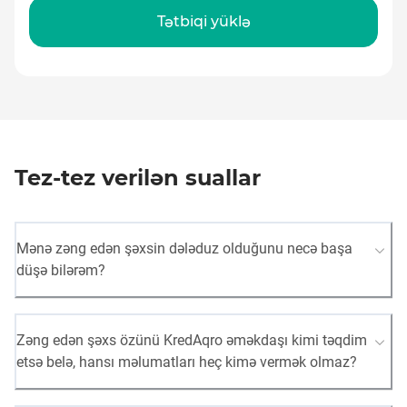
Tətbiqi yüklə
Tez-tez verilən suallar
Mənə zəng edən şəxsin dələduz olduğunu necə başa
düşə bilərəm?
Zəng edən şəxs özünü KredAqro əməkdaşı kimi təqdim
etsə belə, hansı məlumatları heç kimə vermək olmaz?