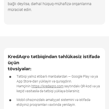
bağlı deyilsə, dərhal hüquq-mühafizə orqanlarına
müraciət edin.
KredAqro tətbiqindən təhlükəsiz istifadə
üçün
tövsiyələr:
KredAqro tətbiqindən təhlükəsiz istifadə <br 
Tətbiqi yalnız etibarlı mənbələrdən — Google Play və ya
App Store-dan yükləyin və quraşdırın.
Həmçinin
https://kredaqro.com
saytındakı QR-kod və ya
keçid vasitəsilə də tətbiqi yükləyə bilərsiniz.
Mobil cihazınızdakı əməliyyat sistemini və istifadə
etdiyiniz proqramları vaxtında yeniləyin.