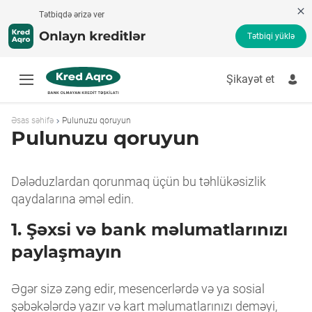
Tətbiqdə ərizə ver
Tətbiqi yüklə
Şikayət et
Tez kredit
Borc pul
Əsas səhifə
Pulunuzu qoruyun
Kredit kalkulyatoru
Pulunuzu qoruyun
Onlayn kredit
Kredit ödənişi
Banksız kredit
Dələduzlardan qorunmaq üçün bu təhlükəsizlik
İşsizlərə kredit
qaydalarına əməl edin.
Kredit məhsulları
1. Şəxsi və bank məlumatlarınızı
Şikayət et
paylaşmayın
Əgər sizə zəng edir, mesencerlərdə və ya sosial
şəbəkələrdə yazır və kart məlumatlarınızı deməyi,