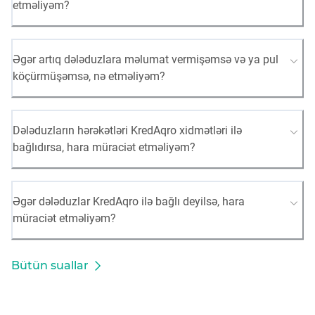
etməliyəm?
Əgər artıq dələduzlara məlumat vermişəmsə və ya pul
köçürmüşəmsə, nə etməliyəm?
Dələduzların hərəkətləri KredAqro xidmətləri ilə
bağlıdırsa, hara müraciət etməliyəm?
Əgər dələduzlar KredAqro ilə bağlı deyilsə, hara
müraciət etməliyəm?
Bütün suallar