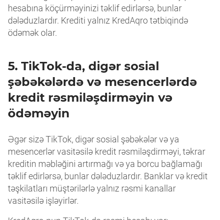
hesabına köçürməyinizi təklif edirlərsə, bunlar
dələduzlardır. Krediti yalnız KredAqro tətbiqində
ödəmək olar.
5. TikTok-da, digər sosial
şəbəkələrdə və mesencerlərdə
kredit rəsmiləşdirməyin və
ödəməyin
Əgər sizə TikTok, digər sosial şəbəkələr və ya
mesencerlər vasitəsilə kredit rəsmiləşdirməyi, təkrar
kreditin məbləğini artırmağı və ya borcu bağlamağı
təklif edirlərsə, bunlar dələduzlardır. Banklar və kredit
təşkilatları müştərilərlə yalnız rəsmi kanallar
vasitəsilə işləyirlər.