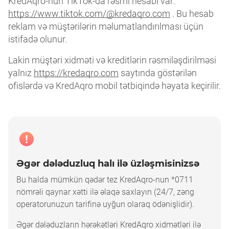
KredAqro-nun TikTok-da rəsmi hesabı var:
https://www.tiktok.com/@kredaqro.com
. Bu hesab
reklam və müştərilərin məlumatlandırılması üçün
istifadə olunur.
Lakin müştəri xidməti və kreditlərin rəsmiləşdirilməsi
yalnız
https://kredaqro.com
saytında göstərilən
ofislərdə və KredAqro mobil tətbiqində həyata keçirilir.
Əgər dələduzluq halı ilə üzləşmisinizsə
Bu halda mümkün qədər tez KredAqro-nun *0711
nömrəli qaynar xətti ilə əlaqə saxlayın (24/7, zəng
operatorunuzun tarifinə uyğun olaraq ödənişlidir).
Əgər dələduzların hərəkətləri KredAqro xidmətləri ilə