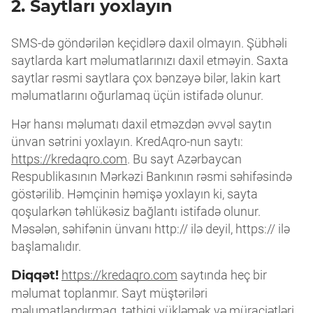
2. Saytları yoxlayın
SMS-də göndərilən keçidlərə daxil olmayın. Şübhəli
saytlarda kart məlumatlarınızı daxil etməyin. Saxta
saytlar rəsmi saytlara çox bənzəyə bilər, lakin kart
məlumatlarını oğurlamaq üçün istifadə olunur.
Hər hansı məlumatı daxil etməzdən əvvəl saytın
ünvan sətrini yoxlayın. KredAqro-nun saytı:
https://kredaqro.com
. Bu sayt Azərbaycan
Respublikasının Mərkəzi Bankının rəsmi səhifəsində
göstərilib. Həmçinin həmişə yoxlayın ki, sayta
qoşularkən təhlükəsiz bağlantı istifadə olunur.
Məsələn, səhifənin ünvanı http:// ilə deyil, https:// ilə
başlamalıdır.
Diqqət!
https://kredaqro.com
saytında heç bir
məlumat toplanmır. Sayt müştəriləri
məlumatlandırmaq, tətbiqi yükləmək və müraciətləri