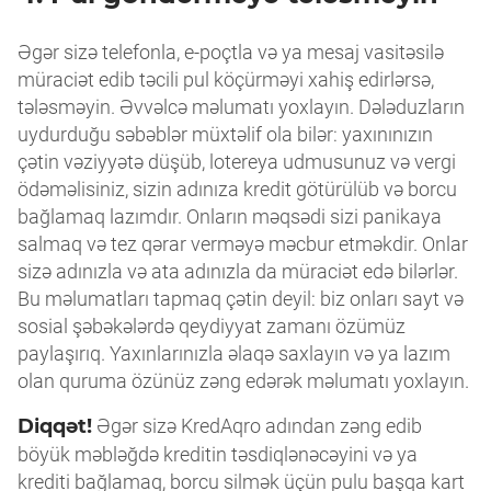
Əgər sizə telefonla, e-poçtla və ya mesaj vasitəsilə
müraciət edib təcili pul köçürməyi xahiş edirlərsə,
tələsməyin. Əvvəlcə məlumatı yoxlayın. Dələduzların
uydurduğu səbəblər müxtəlif ola bilər: yaxınınızın
çətin vəziyyətə düşüb, lotereya udmusunuz və vergi
ödəməlisiniz, sizin adınıza kredit götürülüb və borcu
bağlamaq lazımdır. Onların məqsədi sizi panikaya
salmaq və tez qərar verməyə məcbur etməkdir. Onlar
sizə adınızla və ata adınızla da müraciət edə bilərlər.
Bu məlumatları tapmaq çətin deyil: biz onları sayt və
sosial şəbəkələrdə qeydiyyat zamanı özümüz
paylaşırıq. Yaxınlarınızla əlaqə saxlayın və ya lazım
olan quruma özünüz zəng edərək məlumatı yoxlayın.
Diqqət!
Əgər sizə KredAqro adından zəng edib
böyük məbləğdə kreditin təsdiqlənəcəyini və ya
krediti bağlamaq, borcu silmək üçün pulu başqa kart