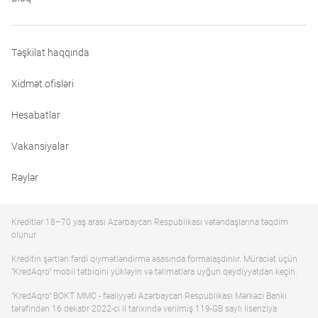
Təşkilat haqqında
Xidmət ofisləri
Hesabatlar
Vakansiyalar
Rəylər
Kreditlər 18–70 yaş arası Azərbaycan Respublikası vətəndaşlarına təqdim
olunur.
Kreditin şərtləri fərdi qiymətləndirmə əsasında formalaşdırılır. Müraciət üçün
"KredAqro" mobil tətbiqini yükləyin və təlimatlara uyğun qeydiyyatdan keçin.
"KredAqro" BOKT MMC - fəaliyyəti Azərbaycan Respublikası Mərkəzi Bankı
tərəfindən 16 dekabr 2022-ci il tarixində verilmiş 119-GB saylı lisenziya