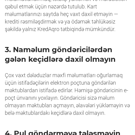
qəbul etmək üçün nəzərdə tutulub. Kart
məlumatlarınızı saytda heç vaxt daxil etməyin —
krediti rəsmiləşdirmək və ya ödəmək təhlükəsiz
şəkildə yalnız KredAqro tətbiqində mümkündür.
3. Naməlum göndəricilərdən
gələn keçidlərə daxil olmayın
Çox vaxt dələduzlar məxfi məlumatları oğurlamaq
üçün istifadəçilərin elektron poçtuna göndərilən
məktublardan istifadə edirlər. Həmişə göndəricinin e-
poçt ünvanını yoxlayın. Göndəricisi sizə məlum
olmayan məktubları açmayın, əlavələri yükləməyin və
belə məktublardakı keçidlərə daxil olmayın.
4. Pul göndərməyə tələsməyin