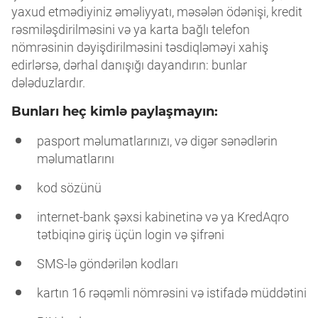
yaxud etmədiyiniz əməliyyatı, məsələn ödənişi, kredit
rəsmiləşdirilməsini və ya karta bağlı telefon
nömrəsinin dəyişdirilməsini təsdiqləməyi xahiş
edirlərsə, dərhal danışığı dayandırın: bunlar
dələduzlardır.
Bunları heç kimlə paylaşmayın:
pasport məlumatlarınızı, və digər sənədlərin
məlumatlarını
kod sözünü
internet-bank şəxsi kabinetinə və ya KredAqro
tətbiqinə giriş üçün login və şifrəni
SMS-lə göndərilən kodları
kartın 16 rəqəmli nömrəsini və istifadə müddətini