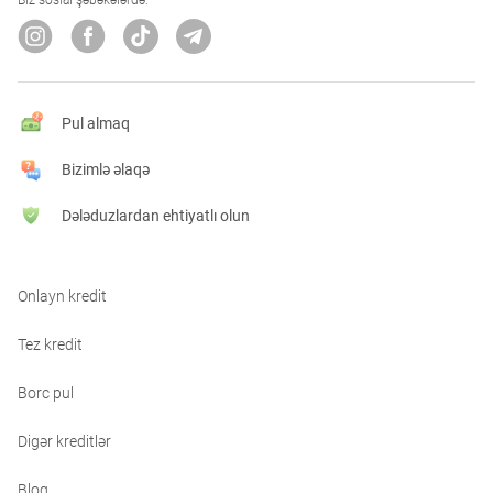
Biz sosial şəbəkələrdə:
Pul almaq
Bizimlə əlaqə
Dələduzlardan ehtiyatlı olun
Onlayn kredit
Tez kredit
Borc pul
Digər kreditlər
Bloq