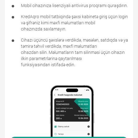
Mobil cihazınıza lisenziyalı antivirus proqramı quraşdırın.
KredAqro mobil tətbiqində şəxsi kabinetə giriş üçün login
və şifrəniz kimi məxfi məlumatları mobil
cihazınızda saxlamayın.
Cihazı üçüncü şəxslərə verdikdə, məsələn, satdıqda və ya
təmirə təhvil verdikdə, məxfi məlumatları
cihazdan silin. Məlumatların tam silinməsi üçün cihazın
ilkin parametrlərinə qaytarılması
funksiyasından istifadə edin.