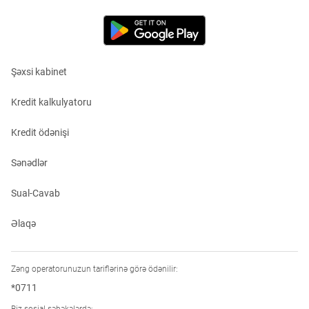
Şəxsi kabinet
Kredit kalkulyatoru
Kredit ödənişi
Sənədlər
Sual-Cavab
Əlaqə
Zəng operatorunuzun tariflərinə görə ödənilir:
*0711