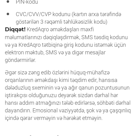
PIN-kodu
CVC/CVV/CVP kodunu (kartın arxa tərəfində
göstərilən 3 rəqəmli təhlükəsizlik kodu)
Diqqət!
KredAqro əməkdaşları məxfi
məlumatlarınızı dəqiqləşdirmək, SMS təsdiq kodunu
və ya KredAqro tətbiqinə giriş kodunu istəmək üçün
elektron məktub, SMS və ya digər mesajlar
göndərmirlər.
Əgər sizə zəng edib özlərini hüquq-mühafizə
orqanlarının əməkdaşı kimi təqdim edir, hansısa
dələduzluq sxeminin və ya ağır qanun pozuntusunun
iştirakçısı olduğunuzu deyərək sizdən dərhal hər
hansı addım atmağınızı tələb edirlərsə, söhbəti dərhal
dayandırın. Emosional vəziyyətdə, şok və ya çaşqınlıq
içində qərar verməyin və hərəkət etməyin.