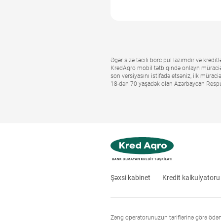
Əgər sizə təcili borc pul lazımdır və kredi
KredAqro mobil tətbiqində onlayn müraciət e
son versiyasını istifadə etsəniz, ilk müraciə
18-dən 70 yaşadək olan Azərbaycan Respubli
Şəxsi kabinet
Kredit kalkulyatoru
Zəng operatorunuzun tariflərinə görə ödəni