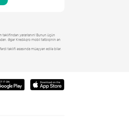
nin təklifindən yararlanın! Bunun üçün
lmadan. Əgər KredAqro mobil tətbiqinin ən
rdi təklifi əsasında müəyyən edilə bilər.