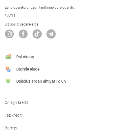
Zəng operatorunuzun tariflərinə görə ödənilir:
*0711
Biz sosial şəbəkələrdə:
Pul almaq
Bizimlə əlaqə
Dələduzlardan ehtiyatlı olun
Onlayn kredit
Tez kredit
Borc pul