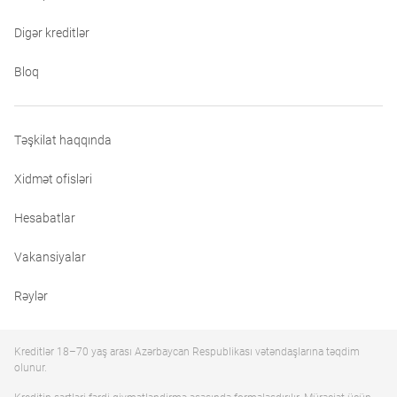
Digər kreditlər
Bloq
Təşkilat haqqında
Xidmət ofisləri
Hesabatlar
Vakansiyalar
Rəylər
Kreditlər 18–70 yaş arası Azərbaycan Respublikası vətəndaşlarına təqdim
olunur.