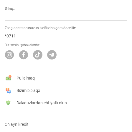
Əlaqə
Zəng operatorunuzun tariflərinə görə ödənilir:
*0711
Biz sosial şəbəkələrdə:
Pul almaq
Bizimlə əlaqə
Dələduzlardan ehtiyatlı olun
Onlayn kredit