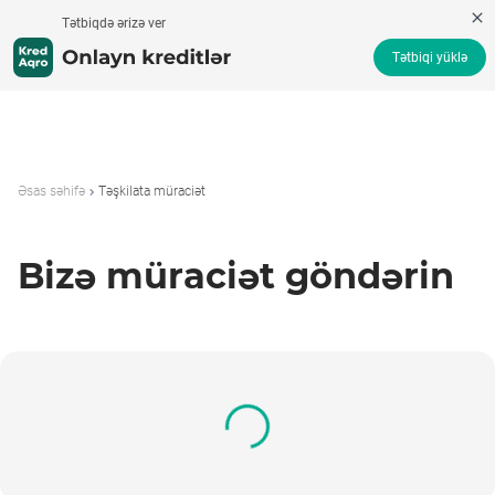
Tətbiqdə ərizə ver
Tətbiqi yüklə
Əsas səhifə
Təşkilata müraciət
Bizə müraciət göndərin
Bizimlə Əlaqə