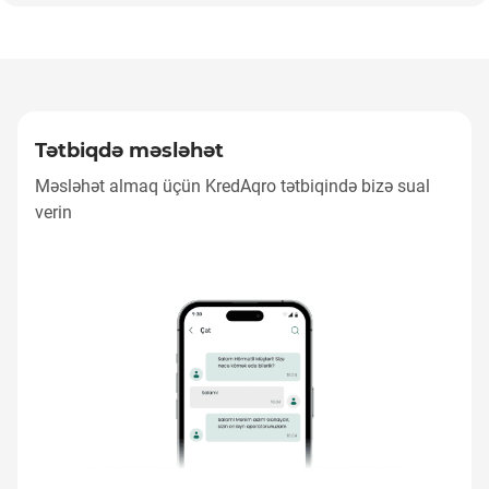
Tətbiqdə məsləhət
Tətbiqdə məsləhət
Məsləhət almaq üçün KredAqro tətbiqində bizə sual
verin