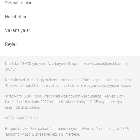
Xidmət ofisləri
Hesabatlar
Vakansiyalar
Rəylər
Kreditlər 18–70 yaş arası Azərbaycan Respublikası vətəndaşlarına təqdim
olunur.
Kreditin şərtləri fərdi qiymətləndirmə əsasında formalaşdırılır. Müraciət üçün
"KredAqro" mobil tətbiqini yükləyin və təlimatlara uyğun qeydiyyatdan keçin.
"KredAqro" BOKT MMC - fəaliyyəti Azərbaycan Respublikası Mərkəzi Bankı
tərəfindən 16 dekabr 2022-ci il tarixində verilmiş 119-GB saylı lisenziya
əsasında tənzimlənir.
VÖEN: 1400268191
Hüquqi ünvan: Bakı şəhəri, Nərimanov rayonu, Əhməd Rəcəbli küçəsi, 1/6B,
"Badamar Plaza" Biznes Mərkəzi, 1-ci mərtəbə.