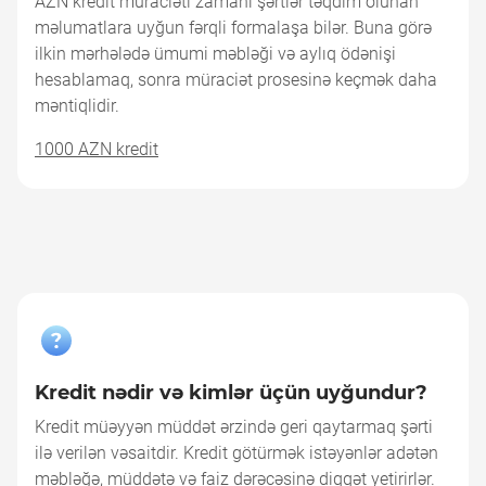
AZN kredit müraciəti zamanı şərtlər təqdim olunan
məlumatlara uyğun fərqli formalaşa bilər. Buna görə
ilkin mərhələdə ümumi məbləği və aylıq ödənişi
hesablamaq, sonra müraciət prosesinə keçmək daha
məntiqlidir.
1000 AZN kredit
Kredit nədir və kimlər üçün uyğundur?
Kredit müəyyən müddət ərzində geri qaytarmaq şərti
ilə verilən vəsaitdir. Kredit götürmək istəyənlər adətən
məbləğə, müddətə və faiz dərəcəsinə diqqət yetirirlər.