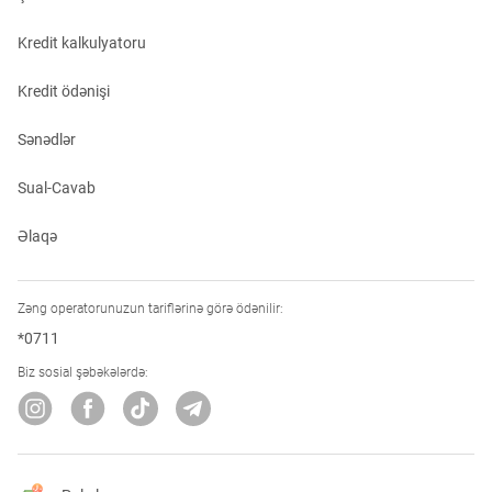
Kredit kalkulyatoru
Kredit ödənişi
Sənədlər
Sual-Cavab
Əlaqə
Zəng operatorunuzun tariflərinə görə ödənilir:
*0711
Biz sosial şəbəkələrdə: