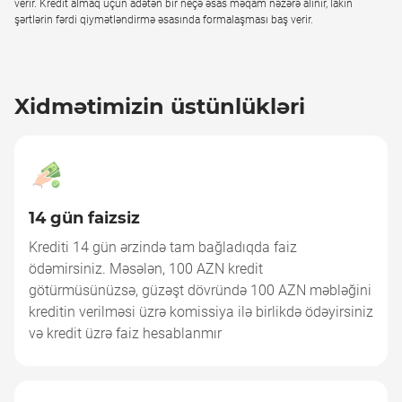
verir. Kredit almaq üçün adətən bir neçə əsas məqam nəzərə alınır, lakin
şərtlərin fərdi qiymətləndirmə əsasında formalaşması baş verir.
Xidmətimizin üstünlükləri
14 gün faizsiz
14 gün faizsiz
Krediti 14 gün ərzində tam bağladıqda faiz
ödəmirsiniz. Məsələn, 100 AZN kredit
götürmüsünüzsə, güzəşt dövründə 100 AZN məbləğini
kreditin verilməsi üzrə komissiya ilə birlikdə ödəyirsiniz
və kredit üzrə faiz hesablanmır