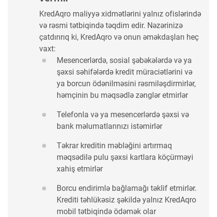
KredAqro maliyyə xidmətlərini yalnız ofislərində
və rəsmi tətbiqində təqdim edir. Nəzərinizə
çatdırırıq ki, KredAqro və onun əməkdaşları heç
vaxt:
Mesencerlərdə, sosial şəbəkələrdə və ya
şəxsi səhifələrdə kredit müraciətlərini və
ya borcun ödənilməsini rəsmiləşdirmirlər,
həmçinin bu məqsədlə zənglər etmirlər
Telefonla və ya mesencerlərdə şəxsi və
bank məlumatlarınızı istəmirlər
Təkrar kreditin məbləğini artırmaq
məqsədilə pulu şəxsi kartlara köçürməyi
xahiş etmirlər
Borcu endirimlə bağlamağı təklif etmirlər.
Krediti təhlükəsiz şəkildə yalnız KredAqro
mobil tətbiqində ödəmək olar