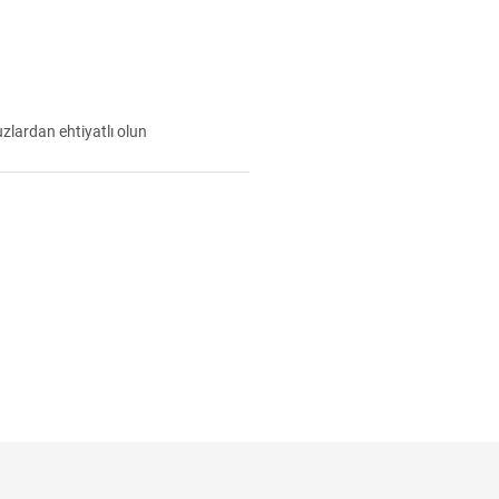
zlardan ehtiyatlı olun