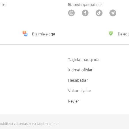
lir:
Biz sosial şəbəkələrdə:
Bizimlə əlaqə
Dələdu
Təşkilat haqqında
Xidmət ofisləri
Hesabatlar
Vakansiyalar
Rəylər
ublikası vətəndaşlarına təqdim olunur.