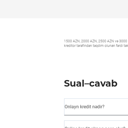
1500 AZN, 2000 AZN, 2500 AZN və 3000 AZN
kreditor tərəfindən təqdim olunan fərdi tək
Sual–cavab
Onlayn kredit nədir?