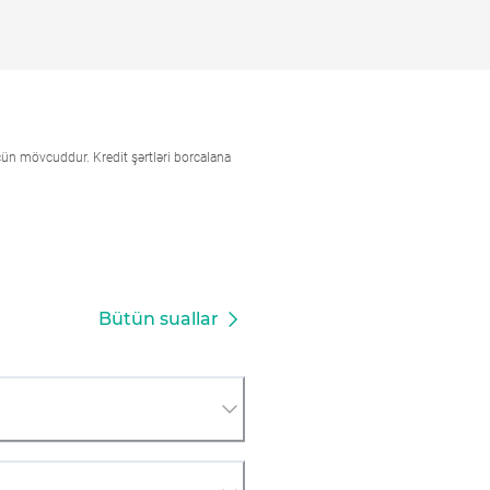
n mövcuddur. Kredit şərtləri borcalana
Bütün suallar