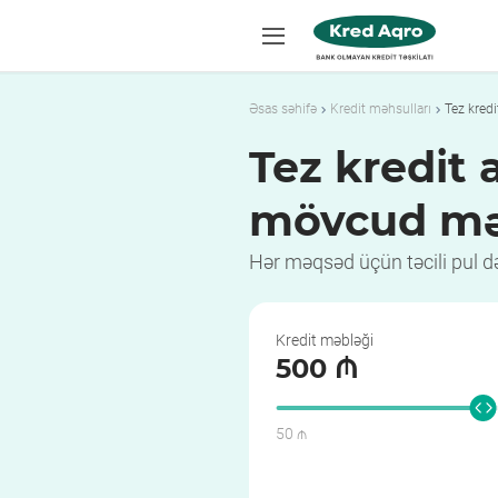
Tez kredit
Borc pul
Əsas səhifə
Kredit məhsulları
Tez kredi
Kredit kalkulyatoru
Onlayn kredit
Tez kredit 
Kredit ödənişi
Banksız kredit
mövcud mə
İşsizlərə kredit
Kredit məhsulları
Hər məqsəd üçün təcili pul d
Şikayət et
Kredit məbləği
500 ₼
50 ₼