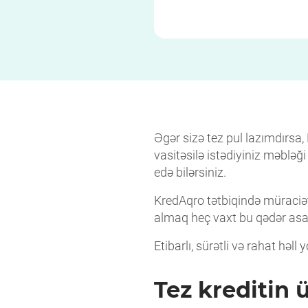
Əgər sizə tez pul lazımdırsa,
vasitəsilə istədiyiniz məbləği
edə bilərsiniz.
KredAqro tətbiqində müraciət p
almaq heç vaxt bu qədər asa
Etibarlı, sürətli və rahat həll y
Tez kreditin 