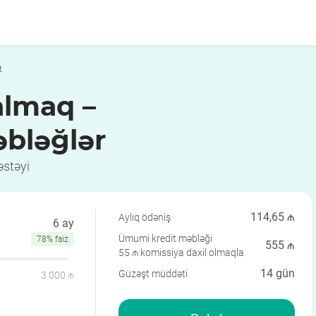
t
almaq –
bləğlər
əstəyi
114,65 ₼
Aylıq ödəniş
6 ay
Ümumi kredit məbləği
78% faiz
555 ₼
55 ₼ komissiya daxil olmaqla
14 gün
Güzəşt müddəti
3 000 ₼