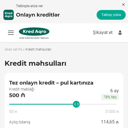
Tətbiqdə ərizə ver
Tətbiqi yüklə
Şikayət et
Tez kredit
Borc pul
Əsas səhifə
Kredit məhsulları
Kredit kalkulyatoru
Onlayn kredit
Kredit məhsulları
Kredit ödənişi
Kredit Məhsulları
Banksız kredit
İşsizlərə kredit
Tez onlayn kredit – pul kartınıza
Kredit məhsulları
Tez onlayn kredit – pul kartınıza
Kredit məbləği
6 ay
Şikayət et
500 ₼
78% faiz
50 ₼
3 000 ₼
114,65 ₼
Aylıq ödəniş