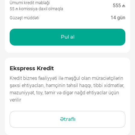
Ümumi kredit məbləği
555 ₼
55 ₼ komissiya daxil olmaqla
14 gün
Güzəşt müddəti
Pul al
Ekspress Kredit
Ekspress Kredit
Kredit biznes fəaliyyəti ilə məşğul olan müraciətçilərin
şəxsi ehtiyacları, həmçinin təhsil haqqı, tibbi xidmətlər,
məzuniyyət, toy, təmir və digər nağd ehtiyaclar üçün
verilir
Ətraflı