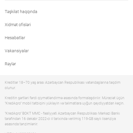
Təşkilat haqqında
Xidmət ofisləri
Hesabatlar
Vakansiyalar
Rəylər
Kreditlər 18–70 yaş arası Azərbaycan Respublikası vətəndaşlarına təqdim
olunur.
Kreditin şərtləri fərdi qiymətləndirmə əsasında formalaşdırılır. Müraciət üçün
"KredAqro" mobil tətbiqini yükləyin və təlimatlara uyğun qeydiyyatdan keçin.
"KredAqro" BOKT MMC - fəaliyyəti Azərbaycan Respublikası Mərkəzi Bankı
tərəfindən 16 dekabr 2022-ci il tarixində verilmiş 119-GB saylı lisenziya
əsasında tənzimlənir.