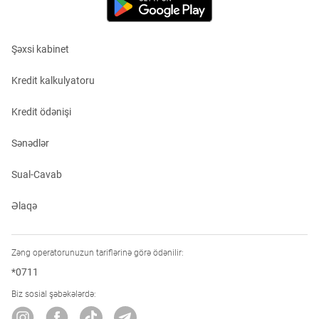
Şəxsi kabinet
Kredit kalkulyatoru
Kredit ödənişi
Sənədlər
Sual-Cavab
Əlaqə
Zəng operatorunuzun tariflərinə görə ödənilir:
*0711
Biz sosial şəbəkələrdə: