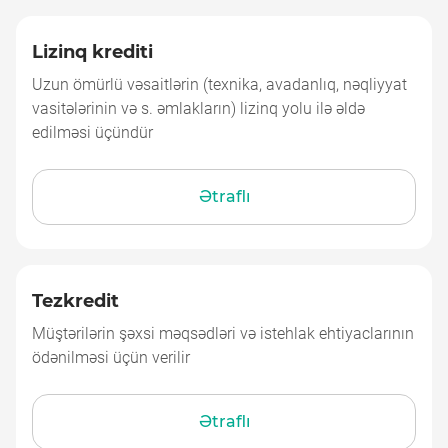
Lizinq krediti
Lizinq krediti
Uzun ömürlü vəsaitlərin (texnika, avadanlıq, nəqliyyat
vasitələrinin və s. əmlakların) lizinq yolu ilə əldə
edilməsi üçündür
Ətraflı
Tezkredit
Tezkredit
Müştərilərin şəxsi məqsədləri və istehlak ehtiyaclarının
ödənilməsi üçün verilir
Ətraflı