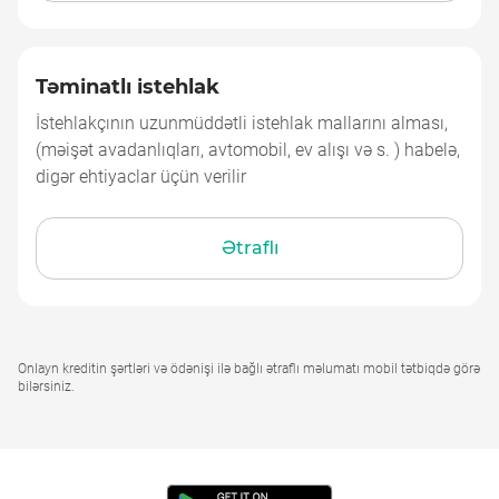
Təminatlı istehlak
Təminatlı istehlak
İstehlakçının uzunmüddətli istehlak mallarını alması,
(məişət avadanlıqları, avtomobil, ev alışı və s. ) habelə,
digər ehtiyaclar üçün verilir
Ətraflı
Onlayn kreditin şərtləri və ödənişi ilə bağlı ətraflı məlumatı mobil tətbiqdə görə
bilərsiniz.