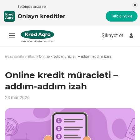
Tətbiqdə ərizə ver
Tətbiqi yüklə
Şikayət et
Tez kredit
Borc pul
Əsas səhifə
Bloq
Online kredit müraciəti – addım-addım izah
Kredit kalkulyatoru
Onlayn kredit
Online kredit müraciəti –
Kredit ödənişi
Banksız kredit
addım-addım izah
İşsizlərə kredit
Kredit məhsulları
23 mar 2026
Şikayət et