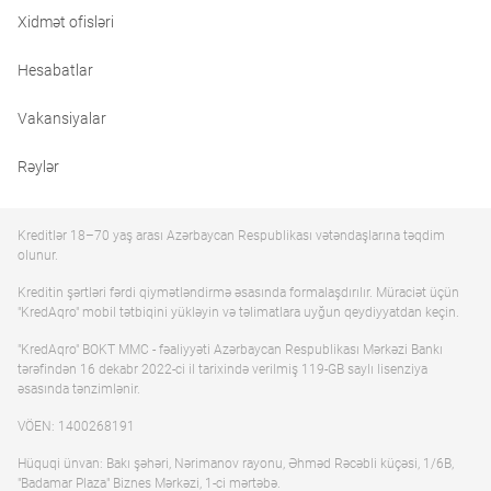
Xidmət ofisləri
Hesabatlar
Vakansiyalar
Rəylər
Kreditlər 18–70 yaş arası Azərbaycan Respublikası vətəndaşlarına təqdim
olunur.
Kreditin şərtləri fərdi qiymətləndirmə əsasında formalaşdırılır. Müraciət üçün
"KredAqro" mobil tətbiqini yükləyin və təlimatlara uyğun qeydiyyatdan keçin.
"KredAqro" BOKT MMC - fəaliyyəti Azərbaycan Respublikası Mərkəzi Bankı
tərəfindən 16 dekabr 2022-ci il tarixində verilmiş 119-GB saylı lisenziya
əsasında tənzimlənir.
VÖEN: 1400268191
Hüquqi ünvan: Bakı şəhəri, Nərimanov rayonu, Əhməd Rəcəbli küçəsi, 1/6B,
"Badamar Plaza" Biznes Mərkəzi, 1-ci mərtəbə.