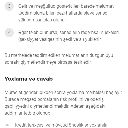
3
Gəlir və məşğulluq göstəriciləri barədə məlumat
təqdim oluna bilər; bəzi hallarda əlavə sənəd
yüklənməsi tələb olunur.
4
Əgər tələb olunursa, sənədlərin rəqəmsal nüsxələri
(şəxsiyyət vəsiqəsinin şəkli və s.) yüklənir.
Bu mərhələdə təqdim edilən məlumatların düzgünlüyü
sonrakı qiymətləndirməyə birbaşa təsir edir.
Yoxlama və cavab
Müraciət göndərildikdən sonra yoxlama mərhələsi başlayır.
Burada məqsəd borcalanın risk profilini və ödəniş
qabiliyyətini qiymətləndirməkdir. Adətən aşağıdakı
addımlar tətbiq olunur:
Kredit tarixçəsi və mövcud öhdəliklər yoxlanılır