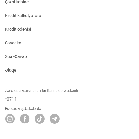
Şəxsi kabinet
Kredit kalkulyatoru
Kredit ödənişi
Sənədlər
Sual-Cavab
Əlaqə
Zəng operatorunuzun tariflərinə görə ödənilir:
*0711
Biz sosial şəbəkələrdə: