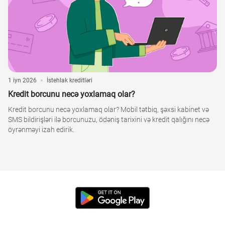
1 iyn 2026
İstehlak kreditləri
Kredit borcunu necə yoxlamaq olar?
Kredit borcunu necə yoxlamaq olar? Mobil tətbiq, şəxsi kabinet və
SMS bildirişləri ilə borcunuzu, ödəniş tarixini və kredit qalığını necə
öyrənməyi izah edirik.