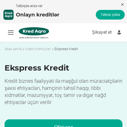
Tətbiqdə ərizə ver
Tətbiqi yüklə
Şikayət et
Tez kredit
Borc pul
Əsas səhifə
Kredit məhsulları
Ekspress Kredit
Kredit kalkulyatoru
Onlayn kredit
Ekspress Kredit
Kredit ödənişi
Banksız kredit
Ekspress Kredit
İşsizlərə kredit
Kredit biznes fəaliyyəti ilə məşğul olan müraciətçilərin
Kredit məhsulları
şəxsi ehtiyacları, həmçinin təhsil haqqı, tibbi
Şikayət et
xidmətlər, məzuniyyət, toy, təmir və digər nağd
ehtiyaclar üçün verilir