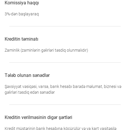
Komissiya haqqı
3%-dən başlayaraq
Kreditin təminatı
Zaminlik (zaminlərin gəlirləri təsdiq olunmalıdır)
Tələb olunan sənədlər
Şəxsiyyət vəsiqəsi, varsa, bank hesabı barədə məlumat, biznesi və
gəlirləri təsdiq edən sənədlər
Kreditin verilməsinin digər şərtləri
Kredit müştərinin bank hesabına köçürülür və ya kart vasitəsilə