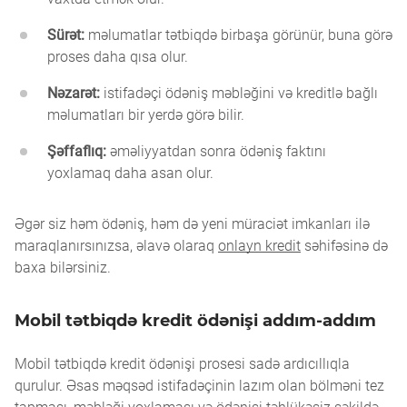
Sürət:
məlumatlar tətbiqdə birbaşa görünür, buna görə
proses daha qısa olur.
Nəzarət:
istifadəçi ödəniş məbləğini və kreditlə bağlı
məlumatları bir yerdə görə bilir.
Şəffaflıq:
əməliyyatdan sonra ödəniş faktını
yoxlamaq daha asan olur.
Əgər siz həm ödəniş, həm də yeni müraciət imkanları ilə
maraqlanırsınızsa, əlavə olaraq
onlayn kredit
səhifəsinə də
baxa bilərsiniz.
Mobil tətbiqdə kredit ödənişi addım-addım
Mobil tətbiqdə kredit ödənişi prosesi sadə ardıcıllıqla
qurulur. Əsas məqsəd istifadəçinin lazım olan bölməni tez