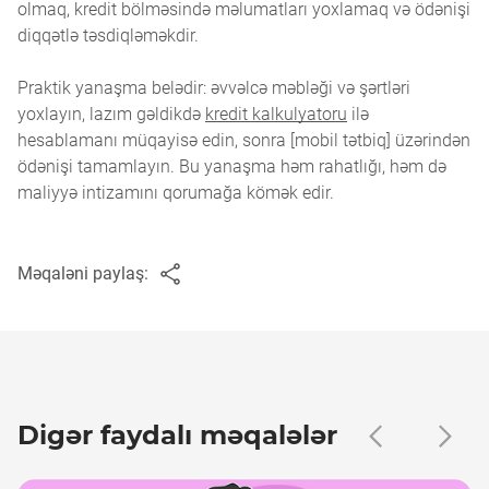
olmaq, kredit bölməsində məlumatları yoxlamaq və ödənişi
diqqətlə təsdiqləməkdir.
Praktik yanaşma belədir: əvvəlcə məbləği və şərtləri
yoxlayın, lazım gəldikdə
kredit kalkulyatoru
ilə
hesablamanı müqayisə edin, sonra [mobil tətbiq] üzərindən
ödənişi tamamlayın. Bu yanaşma həm rahatlığı, həm də
maliyyə intizamını qorumağa kömək edir.
Məqaləni paylaş:
Digər faydalı məqalələr